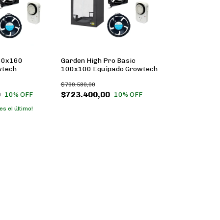
60x160
Garden High Pro Basic
wtech
100x100 Equipado Growtech
$799.580,00
0
$723.400,00
10
% OFF
10
% OFF
es el último!