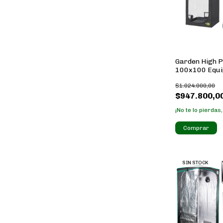
Garden High P
100x100 Equ
300w
$1.024.000,00
$947.800,0
¡No te lo pierdas,
SIN STOCK