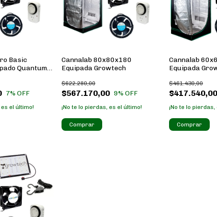
ro Basic
Cannalab 80x80x180
Cannalab 60x
ipado Quantum
Equipada Growtech
Equipada Gro
$622.280,00
$461.430,00
0
$567.170,00
$417.540,0
7
% OFF
9
% OFF
 es el último!
¡No te lo pierdas, es el último!
¡No te lo pierdas, 