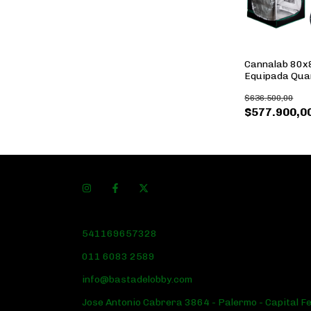
Cannalab 80
Equipada Qu
$636.500,00
$577.900,0
541169657328
011 6083 2589
info@bastadelobby.com
Jose Antonio Cabrera 3864 - Palermo - Capital F