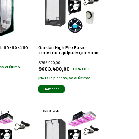
ab 60x60x160
Garden High Pro Basic
100x100 Equipado Quantum
0
150w
$763.000,00
es el último!
$683.400,00
10
% OFF
¡No te lo pierdas, es el último!
SIN STOCK