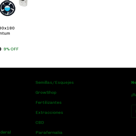
x80x180
antum
0
9
% OFF
Semillas/Esquejes
N
GrowShop
¡R
Fertilizantes
Extracciones
CBD
ederal
Parafernalia