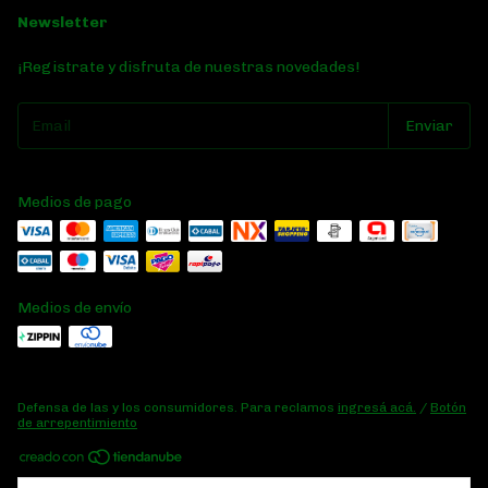
Newsletter
¡Registrate y disfruta de nuestras novedades!
Medios de pago
Medios de envío
Defensa de las y los consumidores. Para reclamos
ingresá acá.
/
Botón
de arrepentimiento
Copyright Basta de Lobby Grow Shop - 2026. Todos los derechos