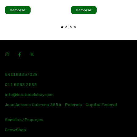
Comprar
541169657328
011 6083 2589
info@bastadelobby.com
Jose Antonio Cabrera 3864 - Palermo - Capital Federal
Semillas/Esquejes
GrowShop