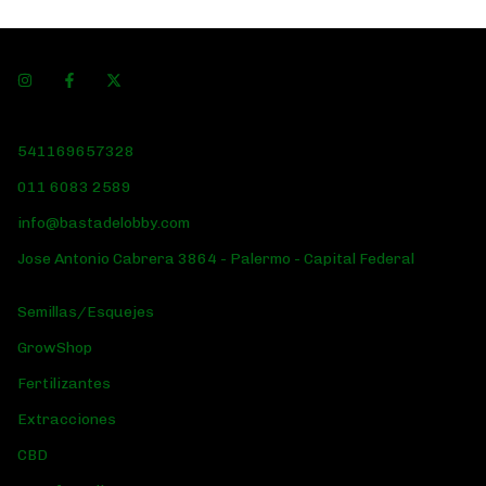
541169657328
011 6083 2589
info@bastadelobby.com
Jose Antonio Cabrera 3864 - Palermo - Capital Federal
Semillas/Esquejes
GrowShop
Fertilizantes
Extracciones
CBD