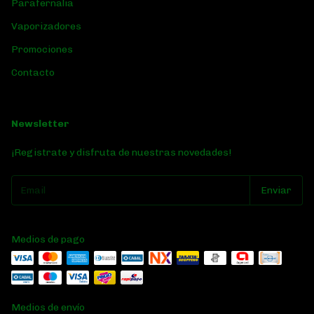
Parafernalia
Vaporizadores
Promociones
Contacto
Newsletter
¡Registrate y disfruta de nuestras novedades!
Medios de pago
Medios de envío