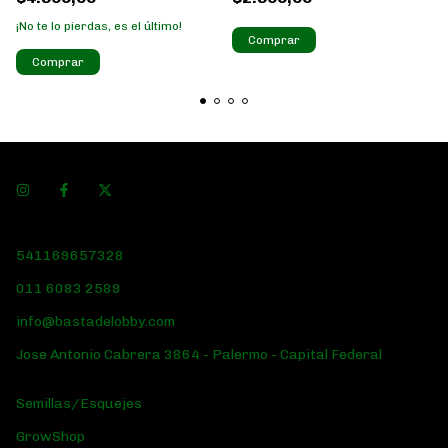
¡No te lo pierdas, es el último!
541169657328
011 6083 2589
info@bastadelobby.com
Jose Antonio Cabrera 3864 - Palermo - Capital Federal
Semillas/Esquejes
GrowShop