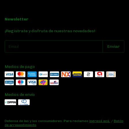
Newsletter
¡Registrate y disfruta de nuestras novedades!
Medios de pago
Medios de envío
Defensa de las y los consumidores. Para reclamos
ingresá acá.
/
Botón
de arrepentimiento