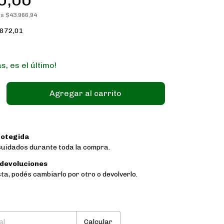
os
$43.966,94
.872,01
s, es el último!
otegida
cuidados durante toda la compra.
 devoluciones
sta, podés cambiarlo por otro o devolverlo.
:
Cambiar CP
Calcular