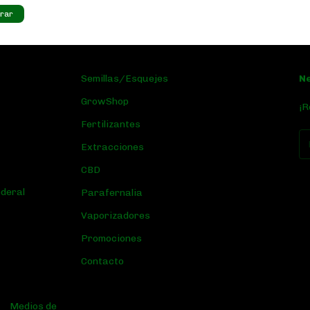
Semillas/Esquejes
N
GrowShop
¡R
Fertilizantes
Extracciones
CBD
ederal
Parafernalia
Vaporizadores
Promociones
Contacto
Medios de