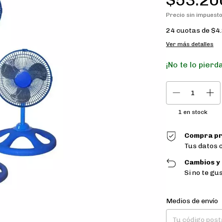
Precio sin impuest
24
cuotas de
$4
Ver más detalles
¡No te lo pierda
1
en stock
Compra pr
Tus datos 
Cambios y
Si no te gu
Entregas para el CP
Medios de envío