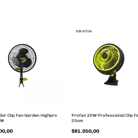
SIN STOCK
dor Clip Fan Garden Highpro
Profan 20W Professional Clip F
5W
25cm
00,00
$81.050,00