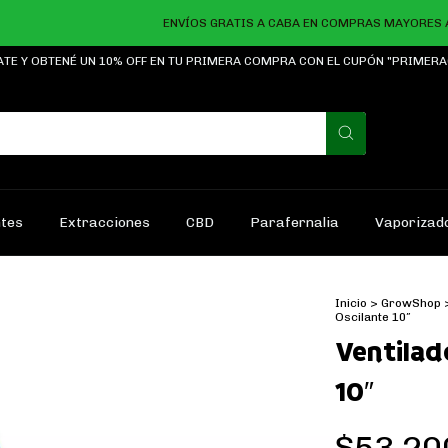
ENVÍOS GRATIS A CABA EN COMPRAS MAYORES A $2
ATE Y OBTENÉ UN 10% OFF EN TU PRIMERA COMPRA CON EL CUPÓN "PRIMER
ntes
Extracciones
CBD
Parafernalia
Vaporizad
Inicio
>
GrowShop
Oscilante 10″
Ventilad
10″
$53.20