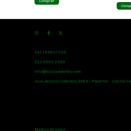
541169657328
011 6083 2589
info@bastadelobby.com
Jose Antonio Cabrera 3864 - Palermo - Capital F
Medios de pago