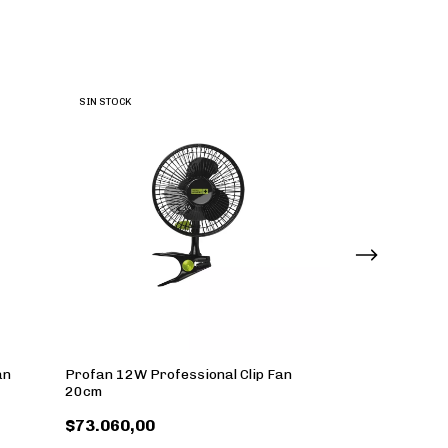
SIN STOCK
SIN STOCK
an
Profan 12W Professional Clip Fan
Ventilador Par
20cm
$82.620,00
$73.060,00