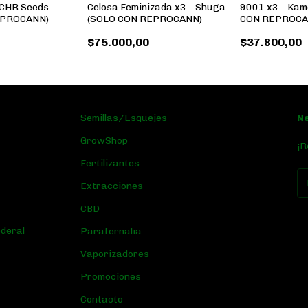
 CHR Seeds
Celosa Feminizada x3 – Shuga
9001 x3 – Kam
EPROCANN)
(SOLO CON REPROCANN)
CON REPROCA
$75.000,00
$37.800,00
Semillas/Esquejes
N
GrowShop
¡R
Fertilizantes
Extracciones
CBD
ederal
Parafernalia
Vaporizadores
Promociones
Contacto