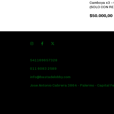
Camboya x3 –
(SOLO CON R
$50.000,00
541169657328
011 6083 2589
info@bastadelobby.com
Jose Antonio Cabrera 3864 - Palermo - Capital F