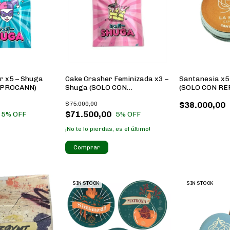
r x5 – Shuga
Cake Crasher Feminizada x3 –
Santanesia x5
EPROCANN)
Shuga (SOLO CON
(SOLO CON R
REPROCANN)
$75.000,00
$38.000,00
$71.500,00
5
% OFF
5
% OFF
¡No te lo pierdas, es el último!
SIN STOCK
SIN STOCK