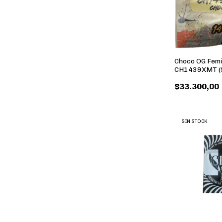
Choco OG Femi
CH1439XMT (
REPROCANN)
$33.300,00
SIN STOCK