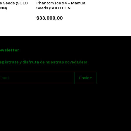
e Seeds (SOLO
Phantom Ice x4 – Mamua
NN)
Seeds (SOLO CON
REPROCANN)
$33.000,00
ewsletter
egistrate y disfruta de nuestras novedades!