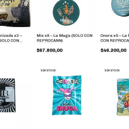
nizada x3 –
Mix x9 – La Maga (SOLO CON
Onora x5 – La
SOLO CON
REPROCANN)
CON REPROCA
$67.800,00
$46.200,00
SIN STOCK
SIN STOCK