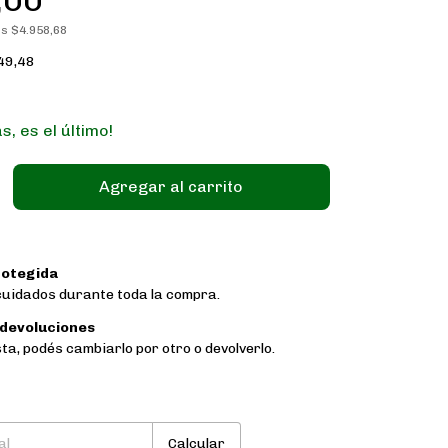
os
$4.958,68
49,48
s, es el último!
otegida
cuidados durante toda la compra.
 devoluciones
sta, podés cambiarlo por otro o devolverlo.
:
Cambiar CP
Calcular