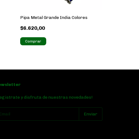
Pipa Metal Grande India Colores
Pipa (Vakelita
$6.620,00
$6.000,00
ewsletter
egistrate y disfruta de nuestras novedades!