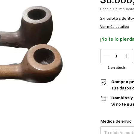
Precio sin impuest
24
cuotas de
$5
Ver más detalles
¡No te lo pierda
1
en stock
Compra pr
Tus datos 
Cambios y
Si no te gu
Entregas para el CP
Medios de envío