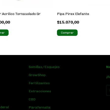
 Acrilico Tornasolado Gr
Pipa Pirex Elefante
00,00
$15.070,00
Comprar
Semillas/Esquejes
N
GrowShop
¡R
Fertilizantes
Extracciones
CBD
ederal
Parafernalia